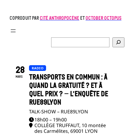
coPRODUIT PAR
CITé anthropocène
et
october octopus
Rechercher
28
RADIO
TRANSPORTS EN COMMUN : À
MARS
QUAND LA GRATUITÉ ? ET À
QUEL PRIX ? – L’ENQUÊTE DE
RUE89LYON
TALK-SHOW – RUE89LYON
18h00 – 19h00
COLLÈGE TRUFFAUT
, 10 montée
des Carmélites, 69001 LYON